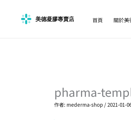
跳
至
首頁
關於美
主
要
內
容
pharma-templ
作者:
mederma-shop
/
2021-01-0