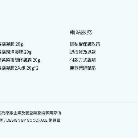
網站服務
 美德凝膠 20g
隱私權保護政策
 美德潤澤凝膠 20g
退換貨及退款
 新美德夜間修護霜 20g
付款方式說明
 美德凝膠2入組 20g*2
麗登藥師藥局
件版權均為原廠企業及麗登藥妝編輯團隊所
 /
DESIGN BY GOODFACE 網頁設