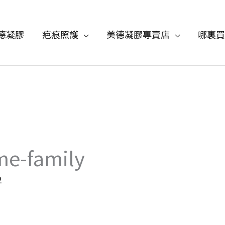
德凝膠
疤痕照護
美德凝膠專賣店
哪裏買
e-family
2