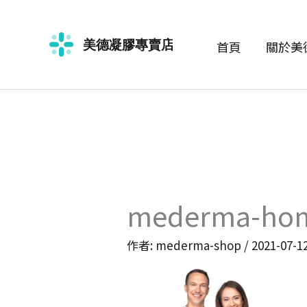
跳
至
首頁
關於美
主
要
內
容
mederma-hom
作者:
mederma-shop
/
2021-07-1