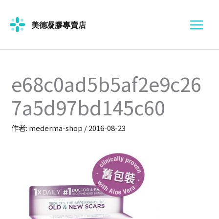
跳
至
主
要
內
容
e68c0ad5b5af2e9c26
7a5d97bd145c60
作者:
mederma-shop
/
2016-08-23